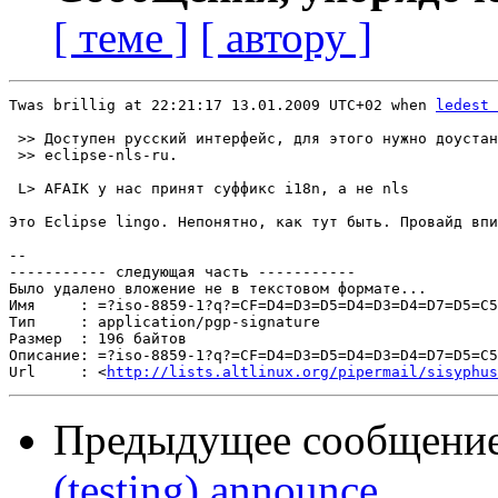
[ теме ]
[ автору ]
Twas brillig at 22:21:17 13.01.2009 UTC+02 when 
ledest 
 >> Доступен русский интерфейс, для этого нужно доустан
 >> eclipse-nls-ru.

 L> AFAIK у нас принят суффикс i18n, а не nls

Это Eclipse lingo. Непонятно, как тут быть. Провайд впи
-- 

----------- следующая часть -----------

Было удалено вложение не в текстовом формате...

Имя     : =?iso-8859-1?q?=CF=D4=D3=D5=D4=D3=D4=D7=D5=C5
Тип     : application/pgp-signature

Размер  : 196 байтов

Описание: =?iso-8859-1?q?=CF=D4=D3=D5=D4=D3=D4=D7=D5=C5
Url     : <
http://lists.altlinux.org/pipermail/sisyphus
Предыдущее сообщени
(testing) announce