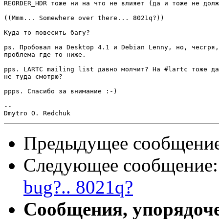
REORDER_HDR тоже ни на что не влияет (да и тоже не долж
((Mmm... Somewhere over there... 8021q?))

Куда-то повесить багу?

ps. Пробовал на Desktop 4.1 и Debian Lenny, но, чесгря,
проблема где-то ниже.

pps. LARTC mailing list давно молчит? На #lartc тоже да
не туда смотрю?

ppps. Спасибо за внимание :-)

-- 

Предыдущее сообщени
Следующее сообщение
bug?.. 8021q?
Сообщения, упорядоч