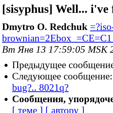
[sisyphus] Well... i'v
Dmytro O. Redchuk
=?iso
brownian=2Ebox_=CE=C1
Вт Янв 13 17:59:05 MSK 
Предыдущее сообщени
Следующее сообщение
bug?.. 8021q?
Сообщения, упорядоч
[ теме ]
[ автору ]