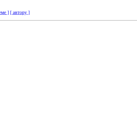
еме ]
[ автору ]