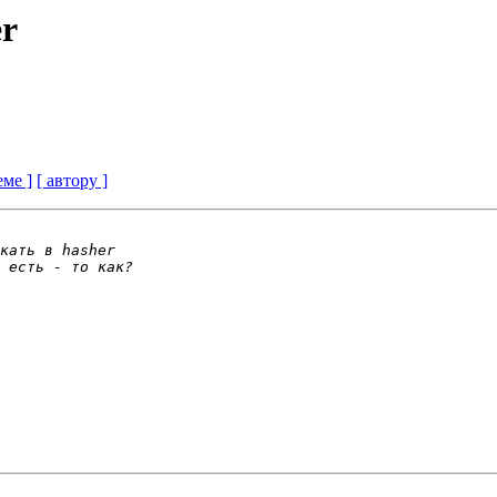
er
еме ]
[ автору ]
 
