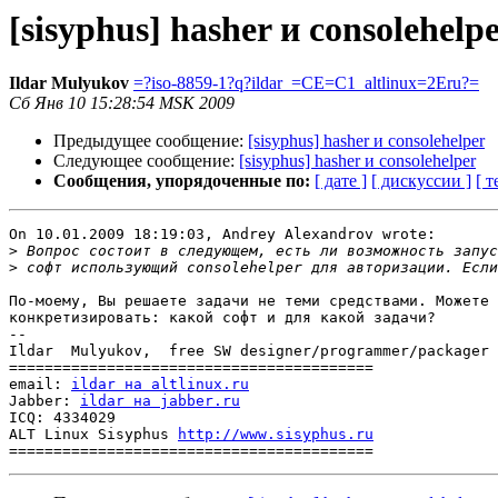
[sisyphus] hasher и consolehelp
Ildar Mulyukov
=?iso-8859-1?q?ildar_=CE=C1_altlinux=2Eru?=
Сб Янв 10 15:28:54 MSK 2009
Предыдущее сообщение:
[sisyphus] hasher и consolehelper
Следующее сообщение:
[sisyphus] hasher и consolehelper
Сообщения, упорядоченные по:
[ дате ]
[ дискуссии ]
[ т
On 10.01.2009 18:19:03, Andrey Alexandrov wrote:

>
>
По-моему, Вы решаете задачи не теми средствами. Можете 
конкретизировать: какой софт и для какой задачи?

-- 

Ildar  Mulyukov,  free SW designer/programmer/packager

=========================================

email: 
ildar на altlinux.ru
Jabber: 
ildar на jabber.ru
ICQ: 4334029

ALT Linux Sisyphus 
http://www.sisyphus.ru