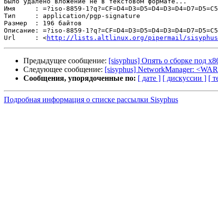
Было удалено вложение не в текстовом формате...

Имя     : =?iso-8859-1?q?=CF=D4=D3=D5=D4=D3=D4=D7=D5=C5
Тип     : application/pgp-signature

Размер  : 196 байтов

Описание: =?iso-8859-1?q?=CF=D4=D3=D5=D4=D3=D4=D7=D5=C5
Url     : <
http://lists.altlinux.org/pipermail/sisyphus
Предыдущее сообщение:
[sisyphus] Опять о сборке под х8
Следующее сообщение:
[sisyphus] NetworkManager: <WAR
Сообщения, упорядоченные по:
[ дате ]
[ дискуссии ]
[ т
Подробная информация о списке рассылки Sisyphus