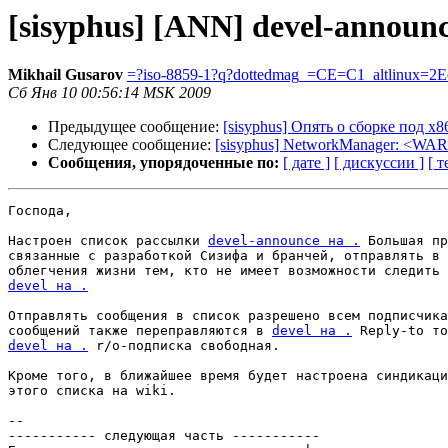
[sisyphus] [ANN] devel-annou
Mikhail Gusarov
=?iso-8859-1?q?dottedmag_=CE=C1_altlinux=2E
Сб Янв 10 00:56:14 MSK 2009
Предыдущее сообщение:
[sisyphus] Опять о сборке под х8
Следующее сообщение:
[sisyphus] NetworkManager: <WAR
Сообщения, упорядоченные по:
[ дате ]
[ дискуссии ]
[ т
Господа,

Настроен список рассылки 
devel-announce на .
 Большая пр
связанные с разработкой Сизифа и бранчей, отправлять в 
devel на .
Отправлять сообщения в список разрешено всем подписчика
сообщений также переправляются в 
devel на .
devel на .
 r/o-подписка свободная.

Кроме того, в ближайшее время будет настроена синдикаци
этого списка на wiki.

-- 

----------- следующая часть -----------
