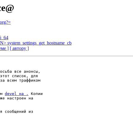
nce@
org?=
6_64
N> system_settings_get_hostname_cb
еме ]
[ автору ]
осьба все анонсы,

этот список, для

м 
devel на .
 Копии

я сообщений из
