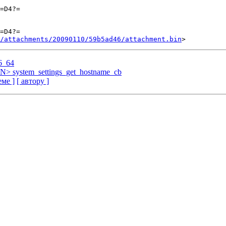
=D4?=

=D4?=

/attachments/20090110/59b5ad46/attachment.bin
6_64
N> system_settings_get_hostname_cb
еме ]
[ автору ]