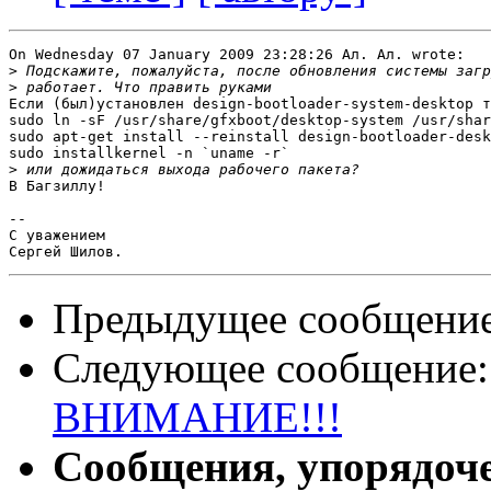
On Wednesday 07 January 2009 23:28:26 Ал. Ал. wrote:

>
>
Если (был)установлен design-bootloader-system-desktop т
sudo ln -sF /usr/share/gfxboot/desktop-system /usr/shar
sudo apt-get install --reinstall design-bootloader-desk
sudo installkernel -n `uname -r`

>
В Багзиллу! 

-- 

С уважением

Предыдущее сообщени
Следующее сообщение
ВНИМАНИЕ!!!
Сообщения, упорядоч