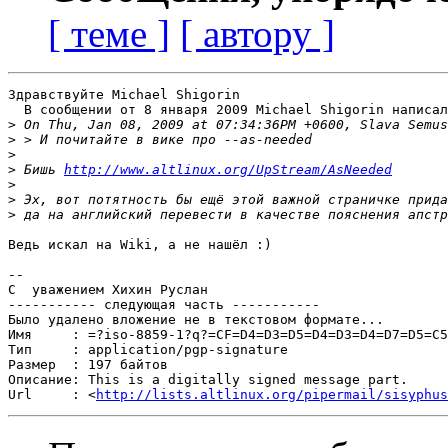
[ теме ]
[ автору ]
Здравствуйте Michael Shigorin

  В сообщении от 8 января 2009 Michael Shigorin написал
>
>
>
>
 Бишь 
http://www.altlinux.org/UpStream/AsNeeded
>
>
>
Ведь искал на Wiki, а не нашёл :)

-- 

С  уважением Хихин Руслан

----------- следующая часть -----------

Было удалено вложение не в текстовом формате...

Имя     : =?iso-8859-1?q?=CF=D4=D3=D5=D4=D3=D4=D7=D5=C5
Тип     : application/pgp-signature

Размер  : 197 байтов

Описание: This is a digitally signed message part.

Url     : <
http://lists.altlinux.org/pipermail/sisyphus