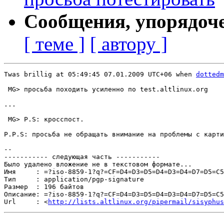
Сообщения, упорядоч
[ теме ]
[ автору ]
Twas brillig at 05:49:45 07.01.2009 UTC+06 when 
dottedm
 MG> просьба походить усиленно по test.altlinux.org

...

 MG> P.S: кросспост.

P.P.S: просьба не обращать внимание на проблемы с карти
-- 

----------- следующая часть -----------

Было удалено вложение не в текстовом формате...

Имя     : =?iso-8859-1?q?=CF=D4=D3=D5=D4=D3=D4=D7=D5=C5
Тип     : application/pgp-signature

Размер  : 196 байтов

Описание: =?iso-8859-1?q?=CF=D4=D3=D5=D4=D3=D4=D7=D5=C5
Url     : <
http://lists.altlinux.org/pipermail/sisyphus