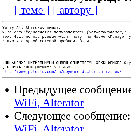
[ теме ]
[ автору ]
Yuriy Al. Shirokov пишет:

>
тоже 4.1, не настраивал wlan, нету, но NetworkManager у
с ним и с одной сетевой проблемы были.

яНННАЫЕМХЕ ЩКЕЙРПНММНИ ОНВРШ ОПНБЕППЕМН ОПХКНФЕМХЕЛ Spy
http://www.pctools.com/ru/spyware-doctor-antivirus/
Предыдущее сообщени
WiFi, Alterator
Следующее сообщение
WiFi, Alterator