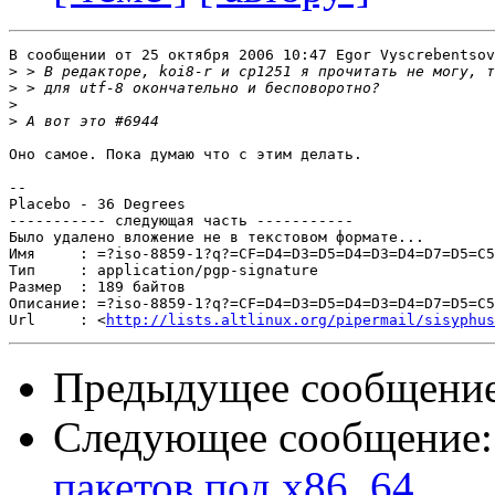
В сообщении от 25 октября 2006 10:47 Egor Vyscrebentsov
>
>
>
>
Оно самое. Пока думаю что с этим делать.

-- 

Placebo - 36 Degrees

----------- следующая часть -----------

Было удалено вложение не в текстовом формате...

Имя     : =?iso-8859-1?q?=CF=D4=D3=D5=D4=D3=D4=D7=D5=C5
Тип     : application/pgp-signature

Размер  : 189 байтов

Описание: =?iso-8859-1?q?=CF=D4=D3=D5=D4=D3=D4=D7=D5=C5
Url     : <
http://lists.altlinux.org/pipermail/sisyphus
Предыдущее сообщени
Следующее сообщение
пакетов под х86_64