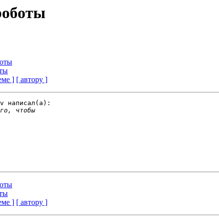
 роботы
боты
оты
еме ]
[ автору ]
v написал(a):

боты
оты
еме ]
[ автору ]