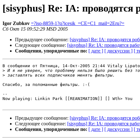
[sisyphus] Re: IA: проводятся
Igor Zubkov
=?iso-8859-1?q?icesik_=CE=C1_mail=2Eru?=
Сб Окт 15 09:52:29 MSD 2005
Предыдущее сообщение:
[sisyphus] Re: IA: проводятся ро
Следующее сообщение:
[sisyphus] Re: IA: проводятся раб
Сообщения, упорядоченные по:
[ дате ]
[ дискуссии ]
[ т
В сообщении от Пятница, 14-Окт-2005 21:44 Vitaly Lipato
>
>
Спасибо, за поломанные фильтры. :-(

-- 

Now playing: Linkin Park [[REANIMATION]] [] Wth> You

Предыдущее сообщение:
[sisyphus] Re: IA: проводятся ро
Следующее сообщение:
[sisyphus] Re: IA: проводятся раб
Сообщения, упорядоченные по:
[ дате ]
[ дискуссии ]
[ т