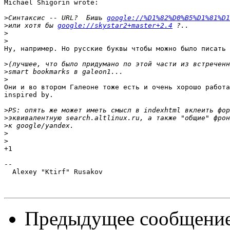
Michael Shigorin wrote:

>
Синтаксис -- URL?  Бишь 
google://%D1%82%D0%B5%D1%81%D1
>
или хотя бы 
google://skystar2+master+2.4
>
>
Ну, например. Но русские буквы чтобы можно было писать 
>
>
>
Они и во втором Галеоне тоже есть и очень хорошо работа
inspired by.

>
>
>
>
>
+1

-- 

  Alexey "Ktirf" Rusakov

Предыдущее сообщени