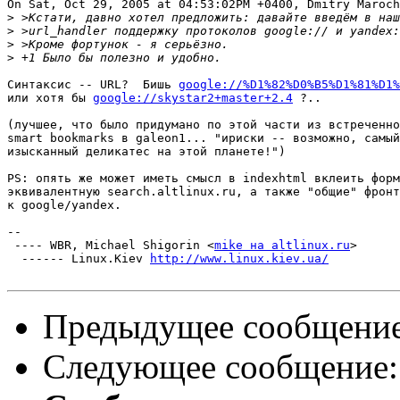
On Sat, Oct 29, 2005 at 04:53:02PM +0400, Dmitry Maroch
>
>
>
>
Синтаксис -- URL?  Бишь 
google://%D1%82%D0%B5%D1%81%D1%
или хотя бы 
google://skystar2+master+2.4
 ?..

(лучшее, что было придумано по этой части из встреченно
smart bookmarks в galeon1... "ириски -- возможно, самый

изысканный деликатес на этой планете!")

PS: опять же может иметь смысл в indexhtml вклеить форм
эквивалентную search.altlinux.ru, а также "общие" фронт
к google/yandex.

-- 

 ---- WBR, Michael Shigorin <
mike на altlinux.ru
>

  ------ Linux.Kiev 
http://www.linux.kiev.ua/
Предыдущее сообщени
Следующее сообщение