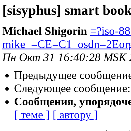
[sisyphus] smart boo
Michael Shigorin
=?iso-8
mike_=CE=C1_osdn=2Eor
Пн Окт 31 16:40:28 MSK 
Предыдущее сообщени
Следующее сообщение
Сообщения, упорядоч
[ теме ]
[ автору ]