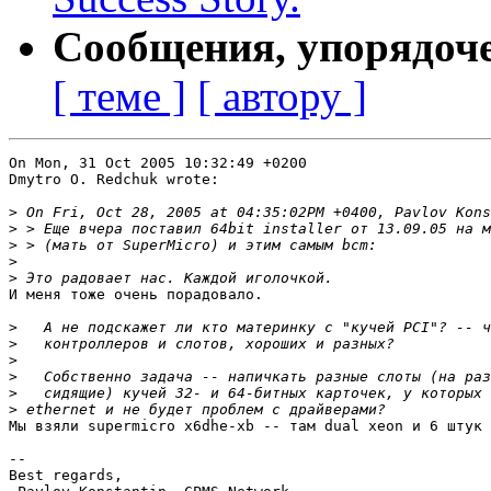
Сообщения, упорядоч
[ теме ]
[ автору ]
On Mon, 31 Oct 2005 10:32:49 +0200

Dmytro O. Redchuk wrote:

>
>
>
>
>
И меня тоже очень порадовало.

>
>
>
>
>
>
Мы взяли supermicro x6dhe-xb -- там dual xeon и 6 штук 
-- 

Best regards,
