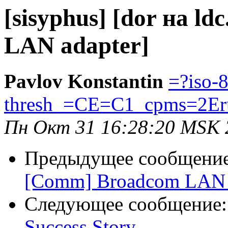
[sisyphus] [dor на l
LAN adapter]
Pavlov Konstantin
=?iso-
thresh_=CE=C1_cpms=2Er
Пн Окт 31 16:28:20 MSK 
Предыдущее сообщени
[Comm] Broadcom LAN a
Следующее сообщение
Success Story.