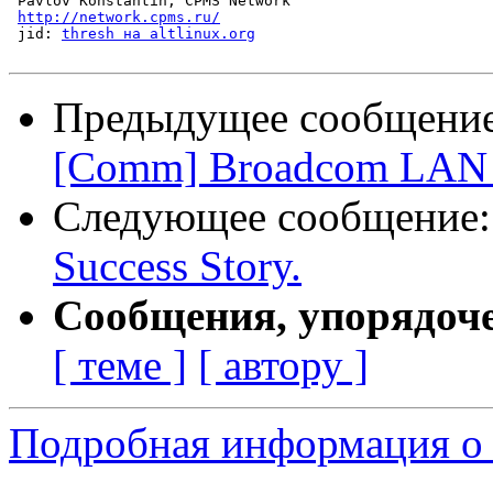
 Pavlov Konstantin, CPMS Network

http://network.cpms.ru/
 jid: 
thresh на altlinux.org
Предыдущее сообщени
[Comm] Broadcom LAN a
Следующее сообщение
Success Story.
Сообщения, упорядоч
[ теме ]
[ автору ]
Подробная информация о 