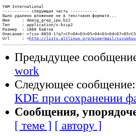
YAM International

----------- следующая часть -----------

Было удалено вложение не в текстовом формате...

Имя     : dmesg_grep_ipw.bz2

Тип     : application/x-bzip2

Размер  : 1860 байтов

Описание: =?iso-8859-1?q?=CF=D4=D3=D5=D4=D3=D4=D7=D5=C5
Url     : <
http://lists.altlinux.org/pipermail/sisyphus
Предыдущее сообщени
work
Следующее сообщение
KDE при сохранении ф
Сообщения, упорядоч
[ теме ]
[ автору ]