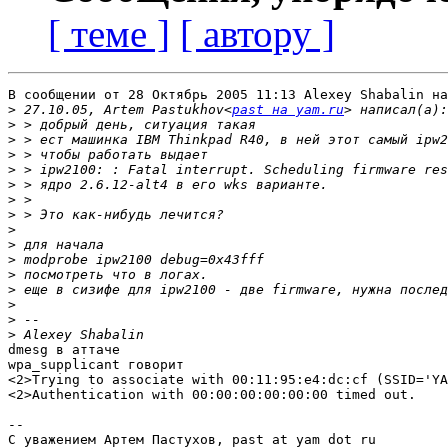
[ теме ]
[ автору ]
В сообщении от 28 Октябрь 2005 11:13 Alexey Shabalin на
>
 27.10.05, Artem Pastukhov<
past на yam.ru
>
>
>
>
>
>
>
>
>
>
>
>
>
>
>
dmesg в аттаче

wpa_supplicant говорит

<2>Trying to associate with 00:11:95:e4:dc:cf (SSID='YA
<2>Authentication with 00:00:00:00:00:00 timed out.

-- 

С уважением Артем Пастухов, past at yam dot ru
