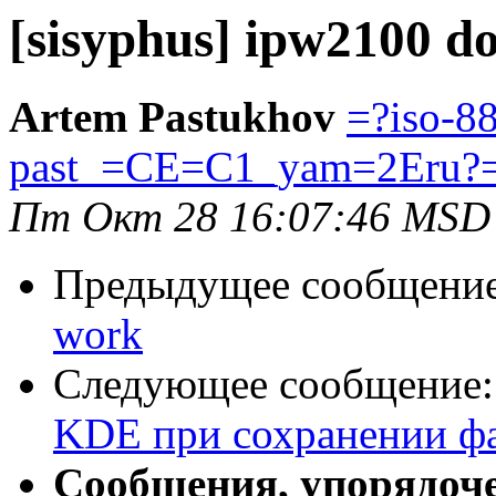
[sisyphus] ipw2100 d
Artem Pastukhov
=?iso-8
past_=CE=C1_yam=2Eru?
Пт Окт 28 16:07:46 MSD
Предыдущее сообщени
work
Следующее сообщение
KDE при сохранении ф
Сообщения, упорядоч