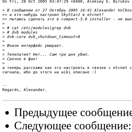
On Fri, 28 Oct 2005 03:47:29 +0400, Aleksey E. Birukov 
>
>>
>>
>
>
>
>
>
>
>
>
>
>
а теперь расскажи как это настроить в связке с etcnet с
сигнала, ибо до этого на wiki описано :)

-- 

Regards, Alexander.

Предыдущее сообщени
Следующее сообщение