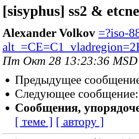
[sisyphus] ss2 & etcne
Alexander Volkov
=?iso-8
alt_=CE=C1_vladregion=2
Пт Окт 28 13:23:36 MSD
Предыдущее сообщени
Следующее сообщение
Сообщения, упорядоч
[ теме ]
[ автору ]