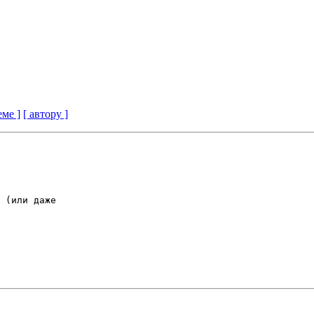
еме ]
[ автору ]
 (или даже 
