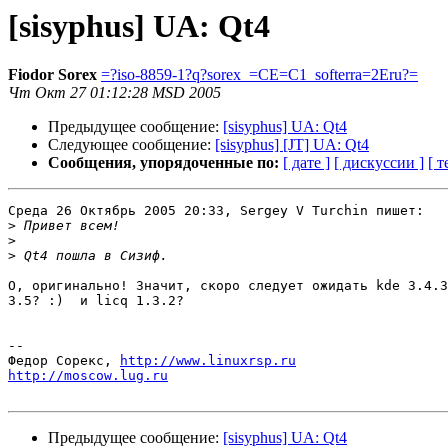
[sisyphus] UA: Qt4
Fiodor Sorex
=?iso-8859-1?q?sorex_=CE=C1_softerra=2Eru?=
Чт Окт 27 01:12:28 MSD 2005
Предыдущее сообщение:
[sisyphus] UA: Qt4
Следующее сообщение:
[sisyphus] [JT] UA: Qt4
Сообщения, упорядоченные по:
[ дате ]
[ дискуссии ]
[ т
Среда 26 Октябрь 2005 20:33, Sergey V Turchin пишет:

>
>
>
О, оригинально! Значит, скоро следует ожидать kde 3.4.3
3.5? :)  и licq 1.3.2?

-- 

Федор Сорекс, 
http://www.linuxrsp.ru
http://moscow.lug.ru
Предыдущее сообщение:
[sisyphus] UA: Qt4