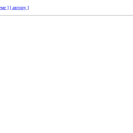
еме ]
[ автору ]