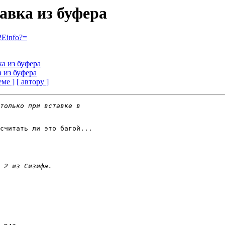
тавка из буфера
2Einfo?=
ка из буфера
а из буфера
еме ]
[ автору ]
считать ли это багой...
