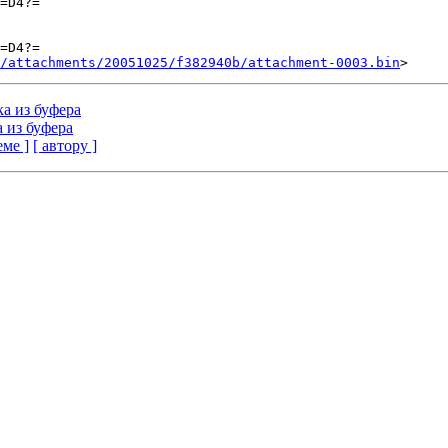
=D4?=

=D4?=

/attachments/20051025/f382940b/attachment-0003.bin
ка из буфера
а из буфера
еме ]
[ автору ]