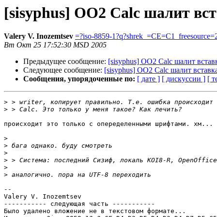
[sisyphus] OO2 Calc шалит вс
Valery V. Inozemtsev
=?iso-8859-1?q?shrek_=CE=C1_freesource=
Вт Окт 25 17:52:30 MSD 2005
Предыдущее сообщение:
[sisyphus] OO2 Calc шалит встав
Следующее сообщение:
[sisyphus] OO2 Calc шалит вставк
Сообщения, упорядоченные по:
[ дате ]
[ дискуссии ]
[ т
>
>
происходит это только с опеределенными шрифтами. хм... 
>
>
>
>
>
>
-- 

Valery V. Inozemtsev

----------- следующая часть -----------

Было удалено вложение не в текстовом формате...
