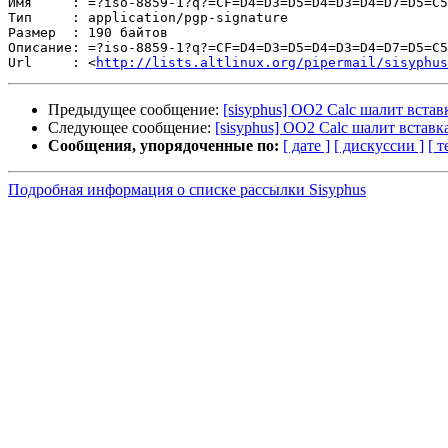
Имя     : =?iso-8859-1?q?=CF=D4=D3=D5=D4=D3=D4=D7=D5=C5
Тип     : application/pgp-signature

Размер  : 190 байтов

Описание: =?iso-8859-1?q?=CF=D4=D3=D5=D4=D3=D4=D7=D5=C5
Url     : <
http://lists.altlinux.org/pipermail/sisyphus
Предыдущее сообщение:
[sisyphus] OO2 Calc шалит встав
Следующее сообщение:
[sisyphus] OO2 Calc шалит вставк
Сообщения, упорядоченные по:
[ дате ]
[ дискуссии ]
[ т
Подробная информация о списке рассылки Sisyphus