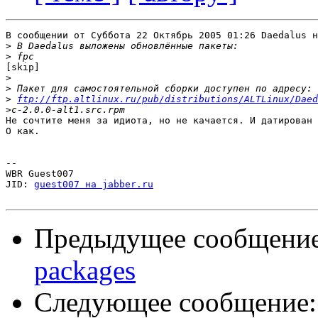
В сообщении от Суббота 22 Октябрь 2005 01:26 Daedalus н
>
>
[skip]

>
>
>
ftp://ftp.altlinux.ru/pub/distributions/ALTLinux/Daed
>
Не сочтите меня за идиота, но не качается. И датирован 
О как.

-- 

WBR Guest007

JID: 
guest007 на jabber.ru
Предыдущее сообщени
packages
Следующее сообщение