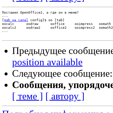
Поставил OpenOffice2, а где он в меню?

---

[
gab на canal
 config]$ oo [tab]

oocalc      oodraw      ooffice     ooimpress   oomath 
oocalc2     oodraw2     ooffice2    ooimpress2  oomath2
---

Предыдущее сообщени
position available
Следующее сообщение
Сообщения, упорядоч
[ теме ]
[ автору ]