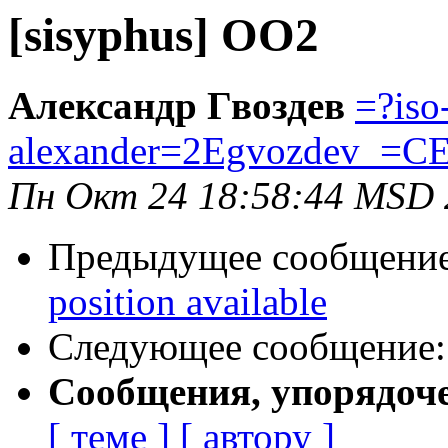
[sisyphus] OO2
Александр Гвоздев
=?iso
alexander=2Egvozdev_=C
Пн Окт 24 18:58:44 MSD 
Предыдущее сообщени
position available
Следующее сообщение
Сообщения, упорядоч
[ теме ]
[ автору ]