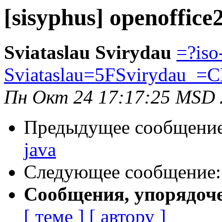
[sisyphus] openoffice
Sviataslau Svirydau
=?iso
Sviataslau=5FSvirydau_
Пн Окт 24 17:17:25 MSD 
Предыдущее сообщени
java
Следующее сообщение
Сообщения, упорядоч
[ теме ]
[ автору ]