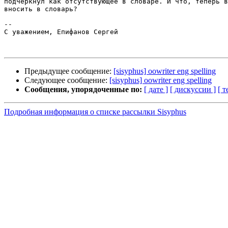
подчеркнул как отсутствующее в словаре. И что, теперь в
вносить в словарь?

-- 

С уважением, Епифанов Сергей

Предыдущее сообщение:
[sisyphus] oowriter eng spelling
Следующее сообщение:
[sisyphus] oowriter eng spelling
Сообщения, упорядоченные по:
[ дате ]
[ дискуссии ]
[ т
Подробная информация о списке рассылки Sisyphus