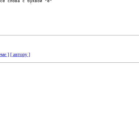
се слова с буквой "ё" 

еме ]
[ автору ]