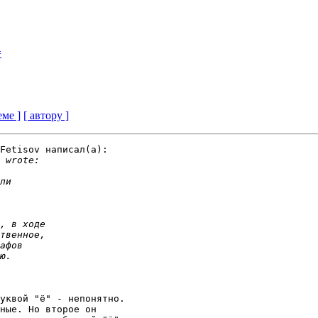
=
еме ]
[ автору ]
Fetisov написал(a):

уквой "ё" - непонятно. 

ные. Но второе он 
