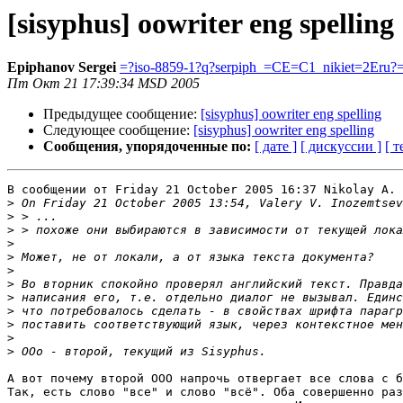
[sisyphus] oowriter eng spelling
Epiphanov Sergei
=?iso-8859-1?q?serpiph_=CE=C1_nikiet=2Eru?
Пт Окт 21 17:39:34 MSD 2005
Предыдущее сообщение:
[sisyphus] oowriter eng spelling
Следующее сообщение:
[sisyphus] oowriter eng spelling
Сообщения, упорядоченные по:
[ дате ]
[ дискуссии ]
[ т
В сообщении от Friday 21 October 2005 16:37 Nikolay A. 
>
>
>
>
>
>
>
>
>
>
>
>
А вот почему второй ООО напрочь отвергает все слова с б
Так, есть слово "все" и слово "всё". Оба совершенно раз