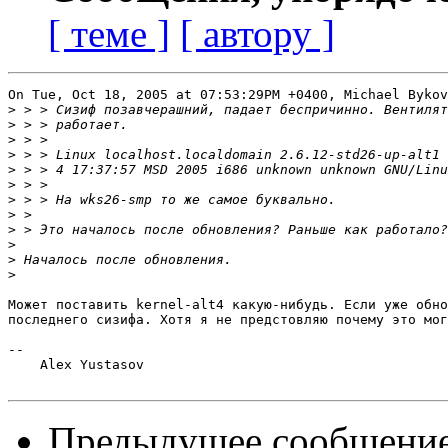
[ теме ]
[ автору ]
On Tue, Oct 18, 2005 at 07:53:29PM +0400, Michael Bykov
>
>
>
>
>
>
>
>
>
>
>
>
Может поставить kernel-alt4 какую-нибудь. Если уже обно
последнего сизифа. Хотя я не предстовляю почему это мог
-- 

    Alex Yustasov

Предыдущее сообщени