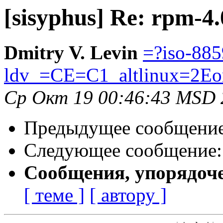
[sisyphus] Re: rpm-4.
Dmitry V. Levin
=?iso-885
ldv_=CE=C1_altlinux=2Eo
Ср Окт 19 00:46:43 MSD 
Предыдущее сообщени
Следующее сообщение
Сообщения, упорядоч
[ теме ]
[ автору ]