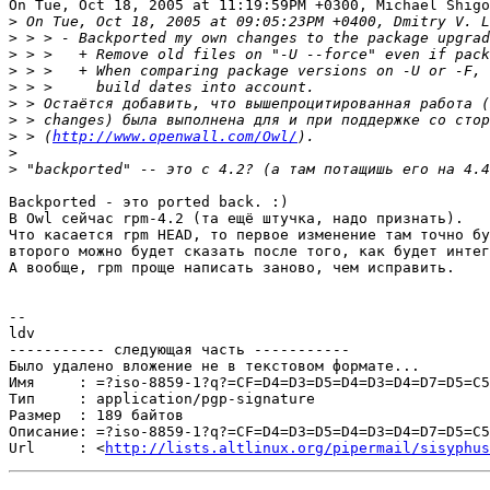
On Tue, Oct 18, 2005 at 11:19:59PM +0300, Michael Shigo
>
>
>
>
>
>
>
>
 > (
http://www.openwall.com/Owl/
>
>
Backported - это ported back. :)

В Owl сейчас rpm-4.2 (та ещё штучка, надо признать).

Что касается rpm HEAD, то первое изменение там точно бу
второго можно будет сказать после того, как будет интег
А вообще, rpm проще написать заново, чем исправить.

-- 

ldv

----------- следующая часть -----------

Было удалено вложение не в текстовом формате...

Имя     : =?iso-8859-1?q?=CF=D4=D3=D5=D4=D3=D4=D7=D5=C5
Тип     : application/pgp-signature

Размер  : 189 байтов

Описание: =?iso-8859-1?q?=CF=D4=D3=D5=D4=D3=D4=D7=D5=C5
Url     : <
http://lists.altlinux.org/pipermail/sisyphus