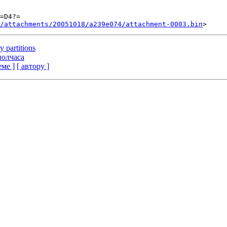
=D4?=

/attachments/20051018/a239e074/attachment-0003.bin
y partitions
полчаса
еме ]
[ автору ]