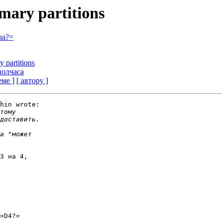
imary partitions
ua?=
y partitions
полчаса
еме ]
[ автору ]
hin wrote:

3 на 4,

=D4?=
