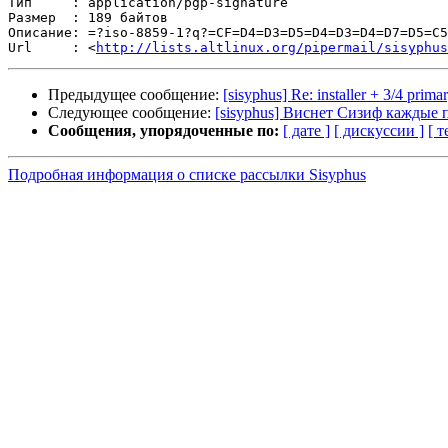
Тип     : application/pgp-signature

Размер  : 189 байтов

Описание: =?iso-8859-1?q?=CF=D4=D3=D5=D4=D3=D4=D7=D5=C5
Url     : <
http://lists.altlinux.org/pipermail/sisyphus
Предыдущее сообщение:
[sisyphus] Re: installer + 3/4 primar
Следующее сообщение:
[sisyphus] Виснет Сизиф каждые 
Сообщения, упорядоченные по:
[ дате ]
[ дискуссии ]
[ т
Подробная информация о списке рассылки Sisyphus