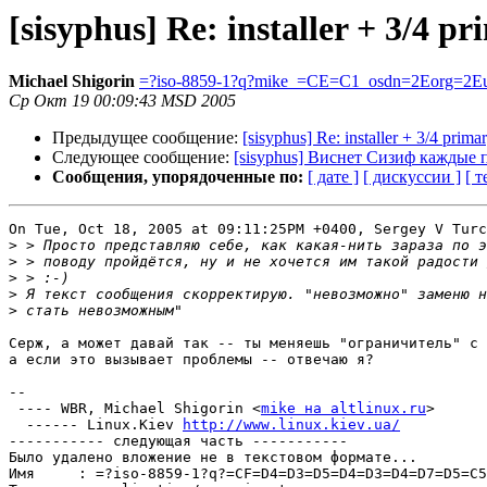
[sisyphus] Re: installer + 3/4 pr
Michael Shigorin
=?iso-8859-1?q?mike_=CE=C1_osdn=2Eorg=2E
Ср Окт 19 00:09:43 MSD 2005
Предыдущее сообщение:
[sisyphus] Re: installer + 3/4 primar
Следующее сообщение:
[sisyphus] Виснет Сизиф каждые 
Сообщения, упорядоченные по:
[ дате ]
[ дискуссии ]
[ т
On Tue, Oct 18, 2005 at 09:11:25PM +0400, Sergey V Turc
>
>
>
>
>
Серж, а может давай так -- ты меняешь "ограничитель" с 
а если это вызывает проблемы -- отвечаю я?

-- 

 ---- WBR, Michael Shigorin <
mike на altlinux.ru
>

  ------ Linux.Kiev 
http://www.linux.kiev.ua/
----------- следующая часть -----------

Было удалено вложение не в текстовом формате...

Имя     : =?iso-8859-1?q?=CF=D4=D3=D5=D4=D3=D4=D7=D5=C5