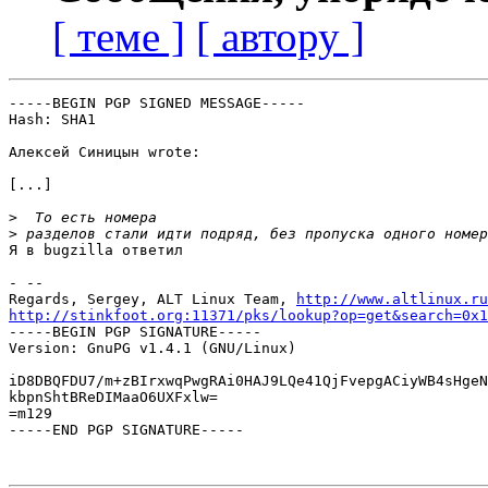
[ теме ]
[ автору ]
-----BEGIN PGP SIGNED MESSAGE-----

Hash: SHA1

Алексей Синицын wrote:

[...]

>
>
Я в bugzilla ответил

- -- 

Regards, Sergey, ALT Linux Team, 
http://www.altlinux.ru
http://stinkfoot.org:11371/pks/lookup?op=get&search=0x1

-----BEGIN PGP SIGNATURE-----

Version: GnuPG v1.4.1 (GNU/Linux)

iD8DBQFDU7/m+zBIrxwqPwgRAi0HAJ9LQe41QjFvepgACiyWB4sHgeN
kbpnShtBReDIMaaO6UXFxlw=

=m129

-----END PGP SIGNATURE-----
