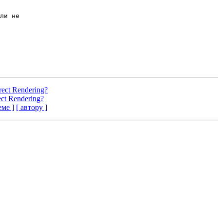
ли не

rect Rendering?
ect Rendering?
еме ]
[ автору ]