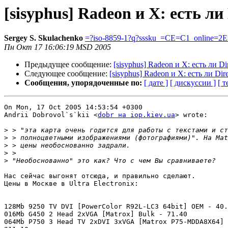
[sisyphus] Radeon и X: есть ли
Sergey S. Skulachenko
=?iso-8859-1?q?sssku_=CE=C1_online=2E
Пн Окт 17 16:06:19 MSD 2005
Предыдущее сообщение:
[sisyphus] Radeon и X: есть ли Di
Следующее сообщение:
[sisyphus] Radeon и X: есть ли Dir
Сообщения, упорядоченные по:
[ дате ]
[ дискуссии ]
[ т
On Mon, 17 Oct 2005 14:53:54 +0300

Andrii Dobrovol`s`kii <
dobr на iop.kiev.ua
> wrote:

>
>
>
>
>
Нас сейчас выгонят отсюда, и правильно сделают.

Цены в Москве в Ultra Electronix:

128Mb 9250 TV DVI [PowerColor R92L-LC3 64bit] OEM - 40.
016Mb G450 2 Head 2xVGA [Matrox] Bulk - 71.40

064Mb P750 3 Head TV 2xDVI 3xVGA [Matrox P75-MDDA8X64] 