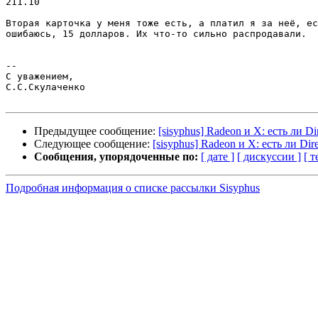
211.10

Вторая карточка у меня тоже есть, а платил я за неё, ес
ошибаюсь, 15 долларов. Их что-то сильно распродавали.

-- 

С уважением,

С.С.Скулаченко

Предыдущее сообщение:
[sisyphus] Radeon и X: есть ли Di
Следующее сообщение:
[sisyphus] Radeon и X: есть ли Dir
Сообщения, упорядоченные по:
[ дате ]
[ дискуссии ]
[ т
Подробная информация о списке рассылки Sisyphus