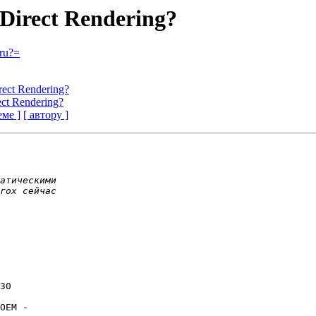
 Direct Rendering?
ru?=
rect Rendering?
ect Rendering?
еме ]
[ автору ]
30

OEM -
