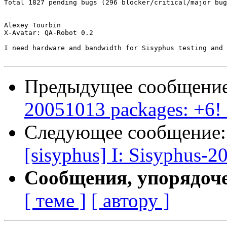
Total 1827 pending bugs (296 blocker/critical/major bug
-- 

Alexey Tourbin

X-Avatar: QA-Robot 0.2

I need hardware and bandwidth for Sisyphus testing and 
Предыдущее сообщени
20051013 packages: +6! 
Следующее сообщение
[sisyphus] I: Sisyphus-2
Сообщения, упорядоч
[ теме ]
[ автору ]