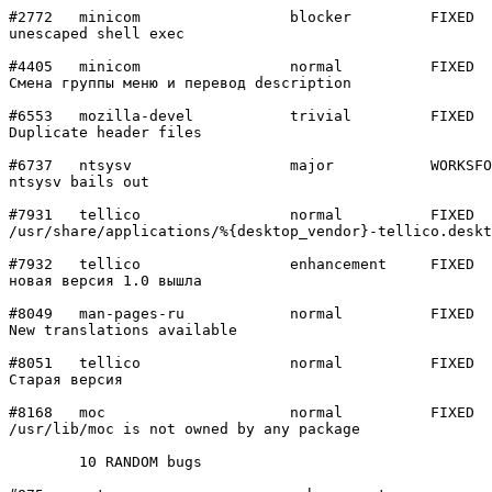
#2772	minicom         	blocker 	FIXED

unescaped shell exec

#4405	minicom         	normal  	FIXED

Смена группы меню и перевод description

#6553	mozilla-devel   	trivial 	FIXED

Duplicate header files

#6737	ntsysv          	major   	WORKSFORME

ntsysv bails out

#7931	tellico         	normal  	FIXED

/usr/share/applications/%{desktop_vendor}-tellico.deskt
#7932	tellico         	enhancement	FIXED

новая версия 1.0 вышла

#8049	man-pages-ru    	normal  	FIXED

New translations available

#8051	tellico         	normal  	FIXED

Старая версия

#8168	moc             	normal  	FIXED

/usr/lib/moc is not owned by any package

	10 RANDOM bugs
