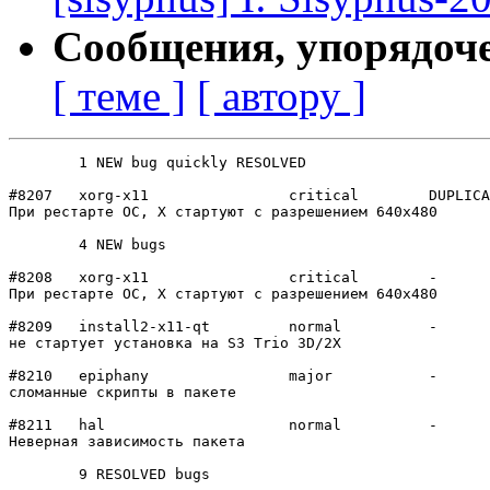
Сообщения, упорядоч
[ теме ]
[ автору ]
	1 NEW bug quickly RESOLVED

#8207	xorg-x11        	critical	DUPLICATE

При рестарте ОС, X стартуют с разрешением 640х480

	4 NEW bugs

#8208	xorg-x11        	critical	-

При рестарте ОС, X стартуют с разрешением 640х480

#8209	install2-x11-qt 	normal  	-

не стартует установка на S3 Trio 3D/2X

#8210	epiphany        	major   	-

сломанные скрипты в пакете

#8211	hal             	normal  	-

Неверная зависимость пакета

	9 RESOLVED bugs
