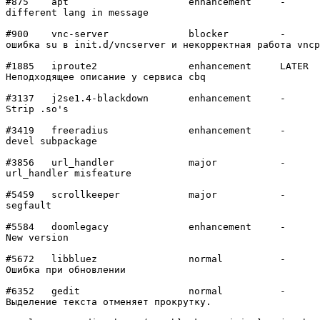
#875	apt             	enhancement	-

different lang in message

#900	vnc-server      	blocker 	-

ошибка su в init.d/vncserver и некорректная работа vncp
#1885	iproute2        	enhancement	LATER

Неподходящее описание у сервиса cbq

#3137	j2se1.4-blackdown	enhancement	-

Strip .so's

#3419	freeradius      	enhancement	-

devel subpackage

#3856	url_handler     	major   	-

url_handler misfeature

#5459	scrollkeeper    	major   	-

segfault

#5584	doomlegacy      	enhancement	-

New version

#5672	libbluez        	normal  	-

Ошибка при обновлении

#6352	gedit           	normal  	-

Выделение текста отменяет прокрутку.
