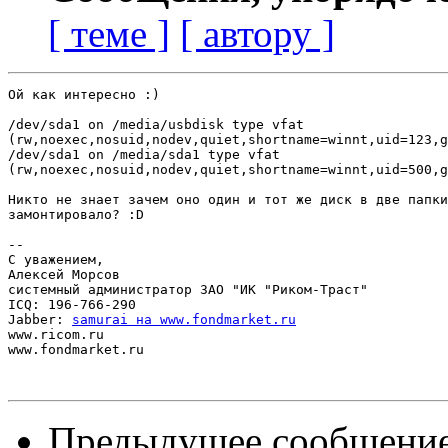
[ теме ]
[ автору ]
Ой как интересно :)

/dev/sda1 on /media/usbdisk type vfat 

(rw,noexec,nosuid,nodev,quiet,shortname=winnt,uid=123,g
/dev/sda1 on /media/sda1 type vfat 

(rw,noexec,nosuid,nodev,quiet,shortname=winnt,uid=500,g
Никто не знает зачем оно один и тот же диск в две папки
замонтировало? :D

-- 

С уважением,

Алексей Морсов

системный администратор ЗАО "ИК "Риком-Траст"

ICQ: 196-766-290

Jabber: 
samurai на www.fondmarket.ru
www.ricom.ru

www.fondmarket.ru

Предыдущее сообщени