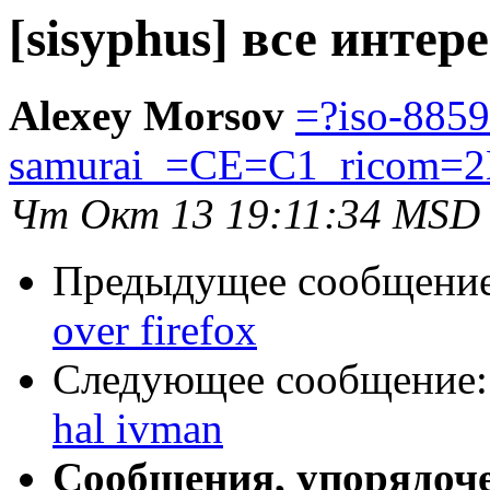
[sisyphus] все интер
Alexey Morsov
=?iso-8859
samurai_=CE=C1_ricom=2
Чт Окт 13 19:11:34 MSD
Предыдущее сообщени
over firefox
Следующее сообщение
hal ivman
Сообщения, упорядоч