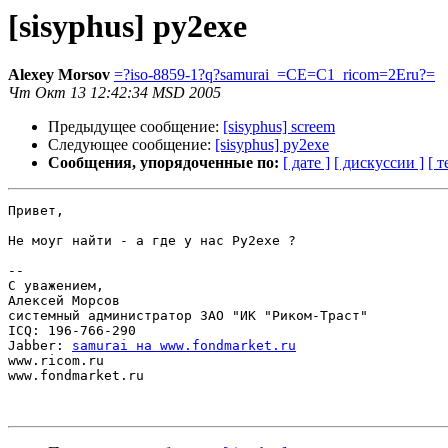
[sisyphus] py2exe
Alexey Morsov
=?iso-8859-1?q?samurai_=CE=C1_ricom=2Eru?=
Чт Окт 13 12:42:34 MSD 2005
Предыдущее сообщение:
[sisyphus] screem
Следующее сообщение:
[sisyphus] py2exe
Сообщения, упорядоченные по:
[ дате ]
[ дискуссии ]
[ т
Привет,

Не моуг найти - а где у нас Py2exe ?

-- 

С уважением,

Алексей Морсов

системный администратор ЗАО "ИК "Риком-Траст"

ICQ: 196-766-290

Jabber: 
samurai на www.fondmarket.ru
www.ricom.ru

www.fondmarket.ru
