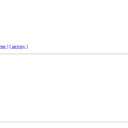
еме ]
[ автору ]