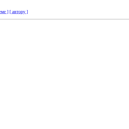
еме ]
[ автору ]