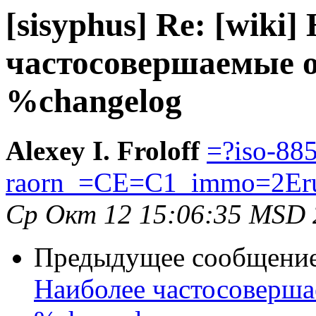
[sisyphus] Re: [wiki]
частосовершаемые 
%changelog
Alexey I. Froloff
=?iso-88
raorn_=CE=C1_immo=2Er
Ср Окт 12 15:06:35 MSD 
Предыдущее сообщени
Наиболее частосоверша