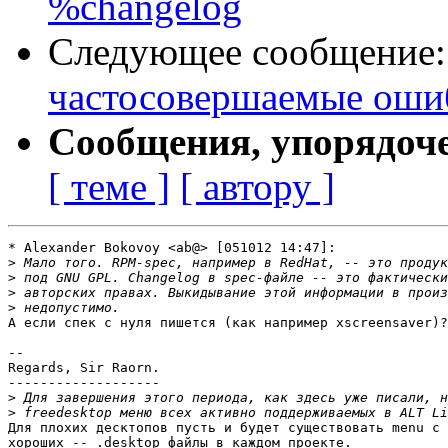
%changelog
Следующее сообщение
частосовершаемые ошиб
Сообщения, упорядоч
[ теме ]
[ автору ]
* Alexander Bokovoy <ab@> [051012 14:47]:

>
>
>
>
А если спек с нуля пишется (как например xscreensaver)?

-- 

Regards, Sir Raorn.

-------------------

>
>
Для плохих десктопов пусть и будет существовать menu с 
хороших -- .desktop файлы в каждом проекте.
