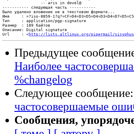
		-- aris in devel@

----------- следующая часть -----------

Было удалено вложение не в текстовом формате...

Имя     : =?iso-8859-1?q?=CF=D4=D3=D5=D4=D3=D4=D7=D5=C5
Тип     : application/pgp-signature

Размер  : 189 байтов

Описание: Digital signature

Url     : <
http://lists.altlinux.org/pipermail/sisyphus
Предыдущее сообщени
Наиболее частосоверша
%changelog
Следующее сообщение
частосовершаемые ошиб
Сообщения, упорядоч
[ теме ]
[ автору ]