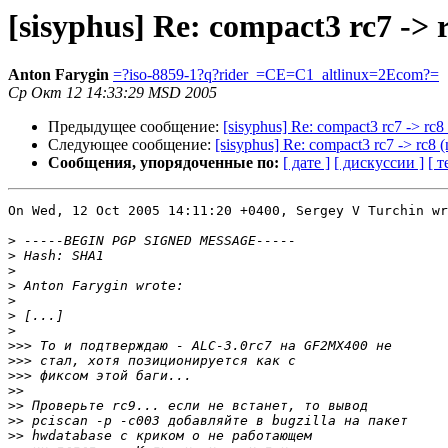
[sisyphus] Re: compact3 rc7 -> r
Anton Farygin
=?iso-8859-1?q?rider_=CE=C1_altlinux=2Ecom?=
Ср Окт 12 14:33:29 MSD 2005
Предыдущее сообщение:
[sisyphus] Re: compact3 rc7 -> rc8 
Следующее сообщение:
[sisyphus] Re: compact3 rc7 -> rc8 (
Сообщения, упорядоченные по:
[ дате ]
[ дискуссии ]
[ т
On Wed, 12 Oct 2005 14:11:20 +0400, Sergey V Turchin wr
>
>
>
>
>
>
>
>>>
>>>
>>>
>>
>>
>>
>>