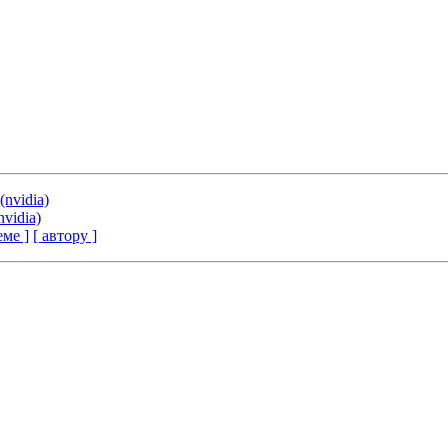
(nvidia)
nvidia)
еме ]
[ автору ]