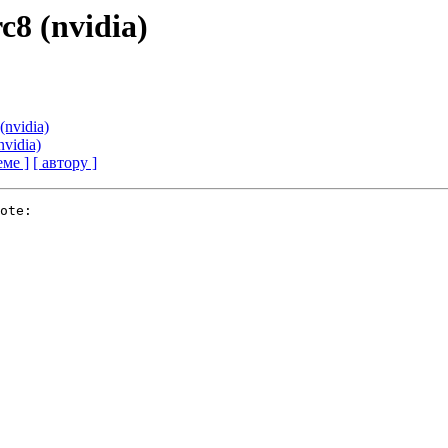
c8 (nvidia)
(nvidia)
nvidia)
еме ]
[ автору ]
ote:
