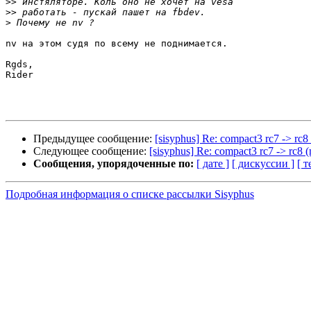
>>
>>
>
nv на этом судя по всему не поднимается.

Rgds,

Rider

Предыдущее сообщение:
[sisyphus] Re: compact3 rc7 -> rc8 
Следующее сообщение:
[sisyphus] Re: compact3 rc7 -> rc8 (
Сообщения, упорядоченные по:
[ дате ]
[ дискуссии ]
[ т
Подробная информация о списке рассылки Sisyphus