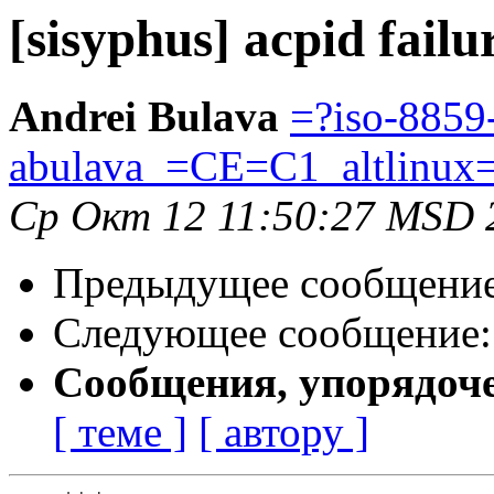
[sisyphus] acpid failu
Andrei Bulava
=?iso-8859
abulava_=CE=C1_altlinux
Ср Окт 12 11:50:27 MSD 
Предыдущее сообщени
Следующее сообщение
Сообщения, упорядоч
[ теме ]
[ автору ]