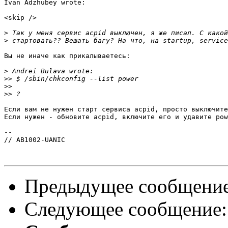
Ivan Adzhubey wrote:

<skip />

>
>
Вы не иначе как прикалываетесь:

>
>>
>>
>>
Если вам не нужен старт сервиса acpid, просто выключите
Если нужен - обновите acpid, включите его и удавите pow
-- 

// AB1002-UANIC

Предыдущее сообщени
Следующее сообщение