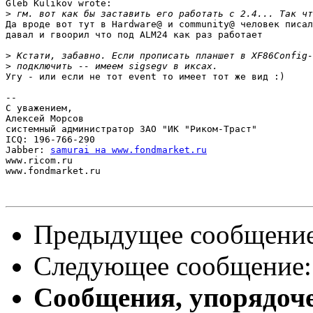
Gleb Kulikov wrote:

>
Да вроде вот тут в Hardware@ и community@ человек писал
давал и гвоорил что под ALM24 как раз работает

>
>
Угу - или если не тот event то имеет тот же вид :)

-- 

С уважением,

Алексей Морсов

системный администратор ЗАО "ИК "Риком-Траст"

ICQ: 196-766-290

Jabber: 
samurai на www.fondmarket.ru
www.ricom.ru

www.fondmarket.ru

Предыдущее сообщени
Следующее сообщение
Сообщения, упорядоч