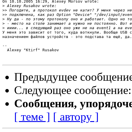
On 10.10.2005 16:29, Alexey Morsov wrote:

>
>>
>>
>
>
>
У меня это зависит от того, куда воткнули. Вообще USB с
назначением файлов устройств - это подстава та ещё, да.

-- 

  Alexey "Ktirf" Rusakov

Предыдущее сообщени
Следующее сообщение
Сообщения, упорядоч
[ теме ]
[ автору ]