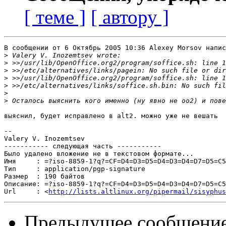
[ теме ]
[ автору ]
В сообщении от 6 Октябрь 2005 10:36 Alexey Morsov напис
>
>
>
>
>
>
>
выяснил, будет исправлено в alt2. можно уже не вешать

-- 

Valery V. Inozemtsev

----------- следующая часть -----------

Было удалено вложение не в текстовом формате...

Имя     : =?iso-8859-1?q?=CF=D4=D3=D5=D4=D3=D4=D7=D5=C5
Тип     : application/pgp-signature

Размер  : 190 байтов

Описание: =?iso-8859-1?q?=CF=D4=D3=D5=D4=D3=D4=D7=D5=C5
Url     : <
http://lists.altlinux.org/pipermail/sisyphus
Предыдущее сообщени