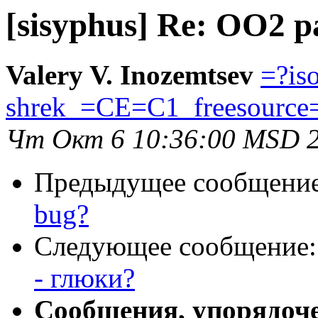
[sisyphus] Re: OO2 p
Valery V. Inozemtsev
=?is
shrek_=CE=C1_freesource
Чт Окт 6 10:36:00 MSD 
Предыдущее сообщени
bug?
Следующее сообщение
- глюки?
Сообщения, упорядоч