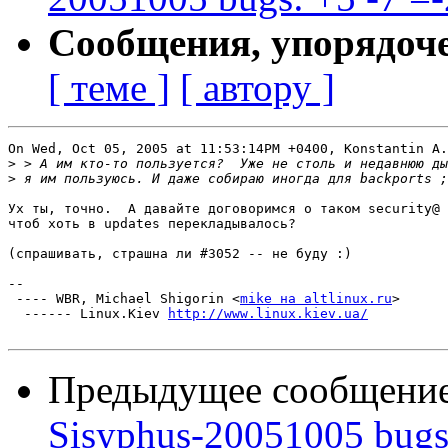
Сообщения, упорядоч
[ теме ]
[ автору ]
On Wed, Oct 05, 2005 at 11:53:14PM +0400, Konstantin A.
>
>
Ух ты, точно.  А давайте договоримся о таком security@ 
чтоб хоть в updates перекладывалось?

(спрашивать, страшна ли #3052 -- не буду :)

-- 

 ---- WBR, Michael Shigorin <
mike на altlinux.ru
>

  ------ Linux.Kiev 
http://www.linux.kiev.ua/
Предыдущее сообщени
Sisyphus-20051005 bugs: