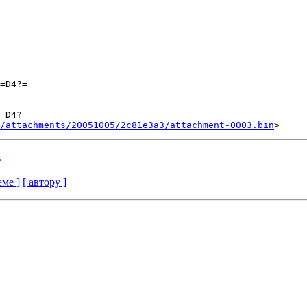
=D4?=

=D4?=

/attachments/20051005/2c81e3a3/attachment-0003.bin
L
еме ]
[ автору ]