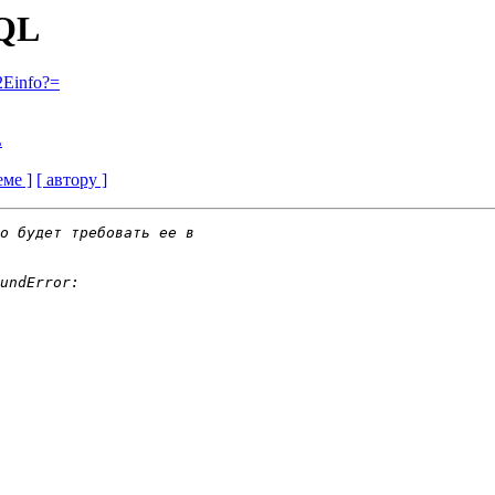
SQL
2Einfo?=
L
еме ]
[ автору ]