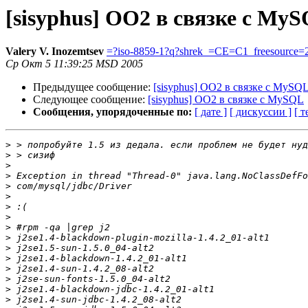
[sisyphus] OO2 в связке с My
Valery V. Inozemtsev
=?iso-8859-1?q?shrek_=CE=C1_freesource=
Ср Окт 5 11:39:25 MSD 2005
Предыдущее сообщение:
[sisyphus] OO2 в связке с MySQ
Следующее сообщение:
[sisyphus] OO2 в связке с MySQL
Сообщения, упорядоченные по:
[ дате ]
[ дискуссии ]
[ т
>
>
>
>
>
>
>
>
>
>
>
>
>
>
>
>