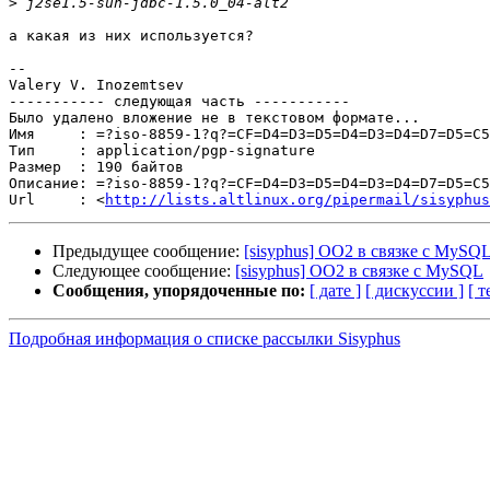
>
а какая из них используется?

-- 

Valery V. Inozemtsev

----------- следующая часть -----------

Было удалено вложение не в текстовом формате...

Имя     : =?iso-8859-1?q?=CF=D4=D3=D5=D4=D3=D4=D7=D5=C5
Тип     : application/pgp-signature

Размер  : 190 байтов

Описание: =?iso-8859-1?q?=CF=D4=D3=D5=D4=D3=D4=D7=D5=C5
Url     : <
http://lists.altlinux.org/pipermail/sisyphus
Предыдущее сообщение:
[sisyphus] OO2 в связке с MySQ
Следующее сообщение:
[sisyphus] OO2 в связке с MySQL
Сообщения, упорядоченные по:
[ дате ]
[ дискуссии ]
[ т
Подробная информация о списке рассылки Sisyphus