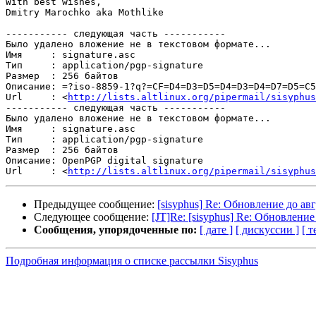
With best wishes,

Dmitry Marochko aka Mothlike

----------- следующая часть -----------

Было удалено вложение не в текстовом формате...

Имя     : signature.asc

Тип     : application/pgp-signature

Размер  : 256 байтов

Описание: =?iso-8859-1?q?=CF=D4=D3=D5=D4=D3=D4=D7=D5=C5
Url     : <
http://lists.altlinux.org/pipermail/sisyphus
----------- следующая часть -----------

Было удалено вложение не в текстовом формате...

Имя     : signature.asc

Тип     : application/pgp-signature

Размер  : 256 байтов

Описание: OpenPGP digital signature

Url     : <
http://lists.altlinux.org/pipermail/sisyphus
Предыдущее сообщение:
[sisyphus] Re: Обновление до ав
Следующее сообщение:
[JT]Re: [sisyphus] Re: Обновление
Сообщения, упорядоченные по:
[ дате ]
[ дискуссии ]
[ т
Подробная информация о списке рассылки Sisyphus