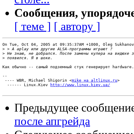
Сообщения, упорядоч
[ теме ]
[ автору ]
On Tue, Oct 04, 2005 at 09:35:37AM +1000, Oleg Sukhanov
>
>
>
Как обычно -- самый подземный стук генерирует hardware.
-- 

 ---- WBR, Michael Shigorin <
mike на altlinux.ru
>

  ------ Linux.Kiev 
http://www.linux.kiev.ua/
Предыдущее сообщени
после апгрейда