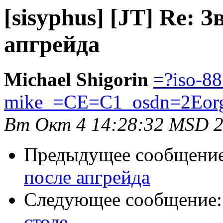
[sisyphus] [JT] Re: 
апгрейда
Michael Shigorin
=?iso-8
mike_=CE=C1_osdn=2Eor
Вт Окт 4 14:28:32 MSD 
Предыдущее сообщени
после апгрейда
Следующее сообщение
столе...