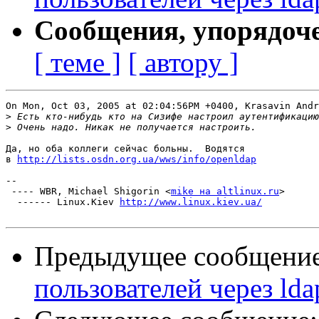
Сообщения, упорядоч
[ теме ]
[ автору ]
On Mon, Oct 03, 2005 at 02:04:56PM +0400, Krasavin Andr
>
>
Да, но оба коллеги сейчас больны.  Водятся

в 
http://lists.osdn.org.ua/wws/info/openldap
-- 

 ---- WBR, Michael Shigorin <
mike на altlinux.ru
>

  ------ Linux.Kiev 
http://www.linux.kiev.ua/
Предыдущее сообщени
пользователей через lda