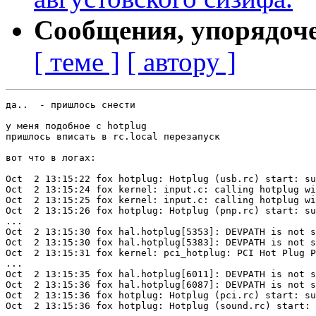
Сообщения, упорядоч
[ теме ]
[ автору ]
да..  - пришлось снести 

у меня подобное с hotplug

пришлось вписать в rc.local перезапуск 

вот что в логах:

Oct  2 13:15:22 fox hotplug: Hotplug (usb.rc) start: su
Oct  2 13:15:24 fox kernel: input.c: calling hotplug wi
Oct  2 13:15:25 fox kernel: input.c: calling hotplug wi
Oct  2 13:15:26 fox hotplug: Hotplug (pnp.rc) start: su
...

Oct  2 13:15:30 fox hal.hotplug[5353]: DEVPATH is not s
Oct  2 13:15:30 fox hal.hotplug[5383]: DEVPATH is not s
Oct  2 13:15:31 fox kernel: pci_hotplug: PCI Hot Plug P
...

Oct  2 13:15:35 fox hal.hotplug[6011]: DEVPATH is not s
Oct  2 13:15:36 fox hal.hotplug[6087]: DEVPATH is not s
Oct  2 13:15:36 fox hotplug: Hotplug (pci.rc) start: su
Oct  2 13:15:36 fox hotplug: Hotplug (sound.rc) start: 