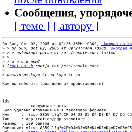
Сообщения, упорядоч
[ теме ]
[ автору ]
On Sun, Oct 02, 2005 at 02:26:36PM +0300, 
skompan на ks
>
 > On Sun, Oct 02, 2005 at 09:24:44AM +0300, 
skompan н
>
>
>
>
 [
root на sh
>
>
Как вы себе это (два домена) представляете?

-- 

ldv

----------- следующая часть -----------

Было удалено вложение не в текстовом формате...

Имя     : =?iso-8859-1?q?=CF=D4=D3=D5=D4=D3=D4=D7=D5=C5
Тип     : application/pgp-signature

Размер  : 189 байтов

Описание: =?iso-8859-1?q?=CF=D4=D3=D5=D4=D3=D4=D7=D5=C5