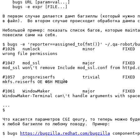
    bugs URL [param=val...]

    bugs -e expr [FILE...]

В первом случае делается дамп багзиллы (который нужно п
в файл).  Во втором случае происходит обработка дампа с
Небольшой пример: показать список багов, которые mainta
повесили сами на себя.

$ bugs -e 'reporter==assigned_to{fmt()}' ~/.qa-robot/bu
#1026   numlock                 minor           FIXED

wrong file permissions

#1047   mod_ssl                 major           FIXED

mod_ssl won\'t remove Include mod_ssl.conf from httpd.c
#1057   progsreiserfs           trivial         FIXED

mkfs.reiserfs ОЕ ФБН МЕЦЙФ

#1061   WindowMaker             major           FIXED

WindowMaker-Terminal can\'t handle arguments with space
...

$

Что касается параметров CGI qeury, то теперь можно буде
к любой багзилле по любому поводу.  Пример:

$ bugs 
https://bugzilla.redhat.com/bugzilla
 component=p