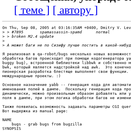
[ теме ]
[ автору ]
On Thu, Sep 08, 2005 at 03:16:35AM +0400, Dmitry V. Lev
>
>
>
>
Я реализовал в qa-robot/bugs несколько новых возможност
обработка багов происходит при помощи кодогенератора ya
buggy bug), встроенной библиотеки libbwk и собственно м
bwk, который является надстройкой над awk.  Это конечно
пионерская разработка блестяще выполняет свои функции. 
международные проекты. :)

Основное назначение yabb -- генерация кода для автомати
именования полей в дампе.  Поскольку генерация кода про
динамически, можно произвольным образом добавлять или у
поля в дампе, при этом логика обработки багов не измени
Также появилась возможность задавать параметры CGI quer
Вот выдержка из manual page:

NAME

    bugs - grab bugs from bugzilla

SYNOPSIS
