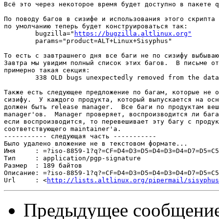
Всё это через некоторое время будет доступно в пакете q
По поводу багов в сизифе и использования этого скрипта 
по умолчанию теперь будет конструироваться так: 

	bugzilla="
https://bugzilla.altlinux.org"
	params="product=ALT+Linux+Sisyphus"

То есть с завтрашнего дня все баги не по сизифу выбываю
Завтра мы увидим полный список этих багов.  В письме от
примерно такая секция:

	338 OLD bugs unexpectedly removed from the database

Также есть следующее предложение по багам, которые не о
сизифу.  У каждого продукта, который выпускается на осн
должен быть release manager.  Все баги по продуктам веш
manager'ов.  Manager проверяет, воспроизводится ли бага
если воспроизводится, то перевешивает эту багу с продук
соответствующего maintainer'а.

----------- следующая часть -----------

Было удалено вложение не в текстовом формате...

Имя     : =?iso-8859-1?q?=CF=D4=D3=D5=D4=D3=D4=D7=D5=C5
Тип     : application/pgp-signature

Размер  : 189 байтов

Описание: =?iso-8859-1?q?=CF=D4=D3=D5=D4=D3=D4=D7=D5=C5
Url     : <
http://lists.altlinux.org/pipermail/sisyphus
Предыдущее сообщени