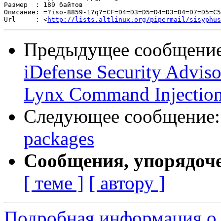
Размер  : 189 байтов

Описание: =?iso-8859-1?q?=CF=D4=D3=D5=D4=D3=D4=D7=D5=C5
Url     : <
http://lists.altlinux.org/pipermail/sisyphus
Предыдущее сообщени
iDefense Security Adviso
Lynx Command Injection 
Следующее сообщение
packages
Сообщения, упорядоч
[ теме ]
[ автору ]
Подробная информация о 