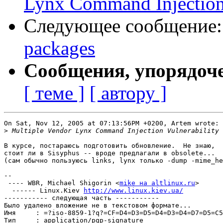
Lynx Command Injection 
Следующее сообщение
packages
Сообщения, упорядоч
[ теме ]
[ автору ]
On Sat, Nov 12, 2005 at 07:13:56PM +0200, Artem wrote:

>
В курсе, постараюсь подготовить обновление.  Не знаю,

стоит ли в Sisyphus -- вроде предлагали в obsolete...

(сам обычно пользуюсь links, lynx только -dump -mime_he
-- 

 ---- WBR, Michael Shigorin <
mike на altlinux.ru
>

  ------ Linux.Kiev 
http://www.linux.kiev.ua/
----------- следующая часть -----------

Было удалено вложение не в текстовом формате...

Имя     : =?iso-8859-1?q?=CF=D4=D3=D5=D4=D3=D4=D7=D5=C5
Тип     : application/pgp-signature
