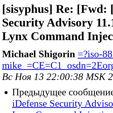
[sisyphus] Re: [Fwd:
Security Advisory 11.
Lynx Command Injecti
Michael Shigorin
=?iso-8
mike_=CE=C1_osdn=2Eor
Вс Ноя 13 22:00:38 MSK 
Предыдущее сообщени
iDefense Security Adviso