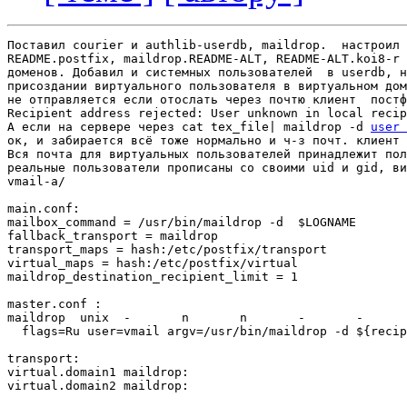
Поставил courier и authlib-userdb, maildrop.  настроил 
README.postfix, maildrop.README-ALT, README-ALT.koi8-r 
доменов. Добавил и системных пользователей  в userdb, н
присоздании виртуального пользователя в виртуальном дом
не отправляется если отоcлать через почтю клиент  постф
Recipient address rejected: User unknown in local recip
А если на сервере через cat tex_file| maildrop -d 
user 
ок, и забирается всё тоже нормально и ч-з почт. клиент 
Вся почта для виртуальных пользователей принадлежит пол
реальные пользователи прописаны со своими uid и gid, ви
vmail-a/ 

main.conf:

mailbox_command = /usr/bin/maildrop -d  $LOGNAME

fallback_transport = maildrop

transport_maps = hash:/etc/postfix/transport

virtual_maps = hash:/etc/postfix/virtual

maildrop_destination_recipient_limit = 1

master.conf :

maildrop  unix  -       n       n       -       -      
  flags=Ru user=vmail argv=/usr/bin/maildrop -d ${recip
transport:

virtual.domain1	maildrop:

virtual.domain2	maildrop:
