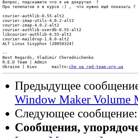
Вопрос, подскажите что я не докрутил  ?

Про телепатов я в курсе :) ,  что нужно ещё показать ?

courier-authlib-0.55-alt2

courier-imap-utils-4.0.2-alt2

courier-imap-4.0.2-alt2

courier-authlib-userdb-0.55-alt2

libcourier-authlib-0.55-alt2

courier-maildrop-1.8.0-alt2

ALT Linux Sisyphus (20050324)

-- 

Best Regards, Vladimir Cherednichenko  

R.E.D Team | Admin

Ukraine | Kiev      mailto:
che на red-team.org.ua
Предыдущее сообщени
Window Maker Volume 
Следующее сообщение
Сообщения, упорядоч