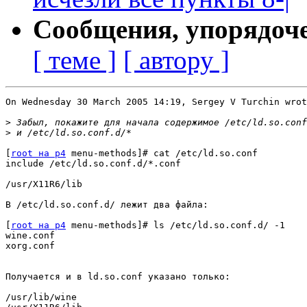
Сообщения, упорядоч
[ теме ]
[ автору ]
On Wednesday 30 March 2005 14:19, Sergey V Turchin wrot
>
>
[
root на p4
 menu-methods]# cat /etc/ld.so.conf

include /etc/ld.so.conf.d/*.conf

/usr/X11R6/lib

В /etc/ld.so.conf.d/ лежит два файла:

[
root на p4
 menu-methods]# ls /etc/ld.so.conf.d/ -1

wine.conf

xorg.conf

Получается и в ld.so.conf указано только:

/usr/lib/wine
