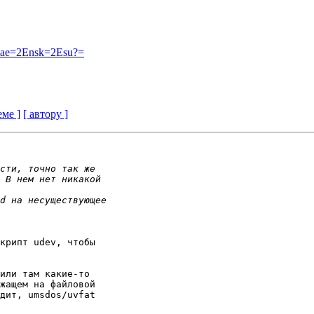
Eiae=2Ensk=2Esu?=
еме ]
[ автору ]
крипт udev, чтобы

или там какие-то

жащем на файловой

дит, umsdos/uvfat
