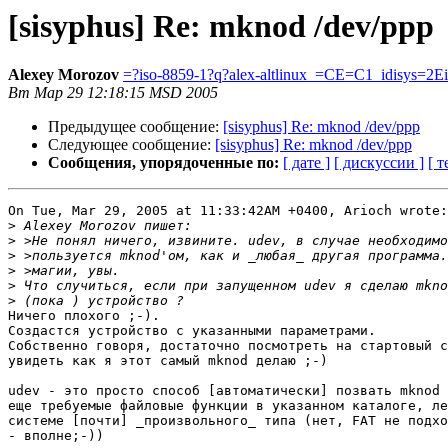
[sisyphus] Re: mknod /dev/ppp
Alexey Morozov
=?iso-8859-1?q?alex-altlinux_=CE=C1_idisys=2
Вт Мар 29 12:18:15 MSD 2005
Предыдущее сообщение:
[sisyphus] Re: mknod /dev/ppp
Следующее сообщение:
[sisyphus] Re: mknod /dev/ppp
Сообщения, упорядоченные по:
[ дате ]
[ дискуссии ]
[ т
On Tue, Mar 29, 2005 at 11:33:42AM +0400, Arioch wrote:

>
>
>
>
>
>
Ничего плохого ;-).

Создастся устройство с указанными параметрами.

Собственно говоря, достаточно посмотреть на стартовый с
увидеть как я этот самый mknod делаю ;-)

udev - это просто способ [автоматически] позвать mknod 
еще требуемые файловые функции в указанном каталоге, ле
системе [почти] _произвольного_ типа (нет, FAT не подхо
- вполне;-))
