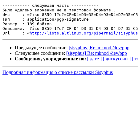
----------- следующая часть -----------

Было удалено вложение не в текстовом формате...

Имя     : =?iso-8859-1?q?=CF=D4=D3=D5=D4=D3=D4=D7=D5=C5
Тип     : application/pgp-signature

Размер  : 189 байтов

Описание: =?iso-8859-1?q?=CF=D4=D3=D5=D4=D3=D4=D7=D5=C5
Url     : <
http://lists.altlinux.org/pipermail/sisyphus
Предыдущее сообщение:
[sisyphus] Re: mknod /dev/ppp
Следующее сообщение:
[sisyphus] Re: mknod /dev/ppp
Сообщения, упорядоченные по:
[ дате ]
[ дискуссии ]
[ т
Подробная информация о списке рассылки Sisyphus