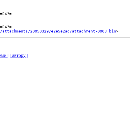
=D4?=

=D4?=

/attachments/20050329/e2e5e2ad/attachment-0003.bin
еме ]
[ автору ]