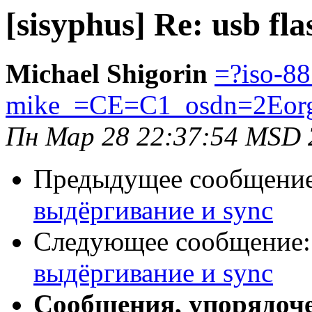
[sisyphus] Re: usb f
Michael Shigorin
=?iso-8
mike_=CE=C1_osdn=2Eor
Пн Мар 28 22:37:54 MSD 
Предыдущее сообщени
выдёргивание и sync
Следующее сообщение
выдёргивание и sync
Сообщения, упорядоч