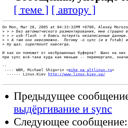
[ теме ]
[ автору ]
On Mon, Mar 28, 2005 at 04:33:32PM +0700, Alexey Morozo
>
>
>
>
И как он поможет от несброшенных буферов?  Шанс на них 
при sync всё-таки куда как меньше -- переморгало, значи
-- 

 ---- WBR, Michael Shigorin <
mike на altlinux.ru
>

  ------ Linux.Kiev 
http://www.linux.kiev.ua/
Предыдущее сообщени
выдёргивание и sync
Следующее сообщение