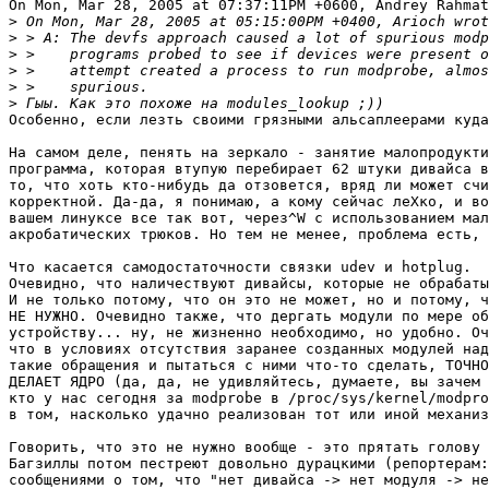
On Mon, Mar 28, 2005 at 07:37:11PM +0600, Andrey Rahmat
>
>
>
>
>
>
Особенно, если лезть своими грязными альсаплеерами куда
На самом деле, пенять на зеркало - занятие малопродукти
программа, которая втупую перебирает 62 штуки дивайса в
то, что хоть кто-нибудь да отзовется, вряд ли может счи
корректной. Да-да, я понимаю, а кому сейчас леХко, и во
вашем линуксе все так вот, через^W с использованием мал
акробатических трюков. Но тем не менее, проблема есть, 
Что касается самодостаточности связки udev и hotplug.

Очевидно, что наличествуют дивайсы, которые не обрабаты
И не только потому, что он это не может, но и потому, ч
НЕ НУЖНО. Очевидно также, что дергать модули по мере об
устройству... ну, не жизненно необходимо, но удобно. Оч
что в условиях отсутствия заранее созданных модулей над
такие обращения и пытаться с ними что-то сделать, ТОЧНО
ДЕЛАЕТ ЯДРО (да, да, не удивляйтесь, думаете, вы зачем 
кто у нас сегодня за modprobe в /proc/sys/kernel/modpro
в том, насколько удачно реализован тот или иной механиз
Говорить, что это не нужно вообще - это прятать голову 
Багзиллы потом пестреют довольно дурацкими (репортерам:
сообщениями о том, что "нет дивайса -> нет модуля -> не