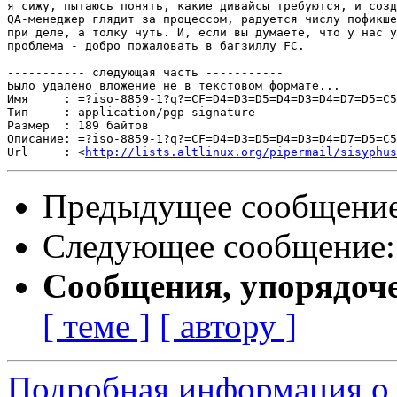
я сижу, пытаюсь понять, какие дивайсы требуются, и созд
QA-менеджер глядит за процессом, радуется числу пофикше
при деле, а толку чуть. И, если вы думаете, что у нас у
проблема - добро пожаловать в багзиллу FC.

----------- следующая часть -----------

Было удалено вложение не в текстовом формате...

Имя     : =?iso-8859-1?q?=CF=D4=D3=D5=D4=D3=D4=D7=D5=C5
Тип     : application/pgp-signature

Размер  : 189 байтов

Описание: =?iso-8859-1?q?=CF=D4=D3=D5=D4=D3=D4=D7=D5=C5
Url     : <
http://lists.altlinux.org/pipermail/sisyphus
Предыдущее сообщени
Следующее сообщение
Сообщения, упорядоч
[ теме ]
[ автору ]
Подробная информация о 