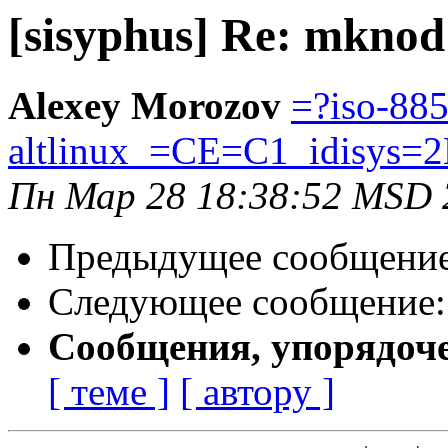
[sisyphus] Re: mknod
Alexey Morozov
=?iso-885
altlinux_=CE=C1_idisys=
Пн Мар 28 18:38:52 MSD 
Предыдущее сообщени
Следующее сообщение
Сообщения, упорядоч
[ теме ]
[ автору ]