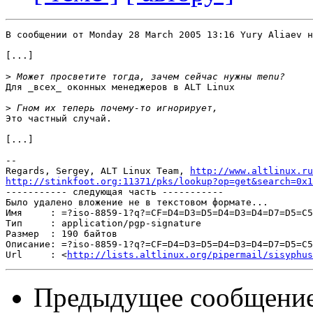
В сообщении от Monday 28 March 2005 13:16 Yury Aliaev н
[...]

>
Для _всех_ оконных менеджеров в ALT Linux

>
Это частный случай.

[...]

-- 

Regards, Sergey, ALT Linux Team, 
http://www.altlinux.ru
http://stinkfoot.org:11371/pks/lookup?op=get&search=0x1

----------- следующая часть -----------

Было удалено вложение не в текстовом формате...

Имя     : =?iso-8859-1?q?=CF=D4=D3=D5=D4=D3=D4=D7=D5=C5
Тип     : application/pgp-signature

Размер  : 190 байтов

Описание: =?iso-8859-1?q?=CF=D4=D3=D5=D4=D3=D4=D7=D5=C5
Url     : <
http://lists.altlinux.org/pipermail/sisyphus
Предыдущее сообщени