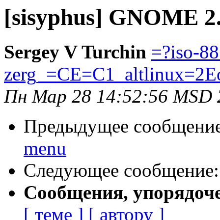
[sisyphus] GNOME 2
Sergey V Turchin
=?iso-8
zerg_=CE=C1_altlinux=2E
Пн Мар 28 14:52:56 MSD 
Предыдущее сообщени
menu
Следующее сообщение
Сообщения, упорядоч
[ теме ]
[ автору ]